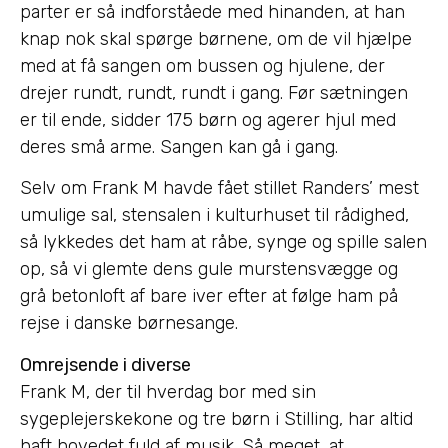
parter er så indforståede med hinanden, at han
knap nok skal spørge børnene, om de vil hjælpe
med at få sangen om bussen og hjulene, der
drejer rundt, rundt, rundt i gang. Før sætningen
er til ende, sidder 175 børn og agerer hjul med
deres små arme. Sangen kan gå i gang.
Selv om Frank M havde fået stillet Randers’ mest
umulige sal, stensalen i kulturhuset til rådighed,
så lykkedes det ham at råbe, synge og spille salen
op, så vi glemte dens gule murstensvægge og
grå betonloft af bare iver efter at følge ham på
rejse i danske børnesange.
Omrejsende i diverse
Frank M, der til hverdag bor med sin
sygeplejerskekone og tre børn i Stilling, har altid
haft hovedet fuld af musik. Så meget, at