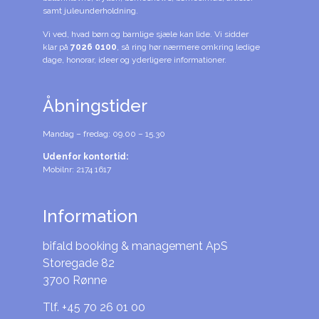
samt juleunderholdning.
Vi ved, hvad børn og barnlige sjæle kan lide. Vi sidder
klar på
7026 0100
, så ring hør nærmere omkring ledige
dage, honorar, ideer og yderligere informationer.
Åbningstider
Mandag – fredag: 09.00 – 15.30
Udenfor kontortid:
Mobilnr: 2174 1617
Information
bifald booking & management ApS
Storegade 82
3700 Rønne
Tlf. +45 70 26 01 00