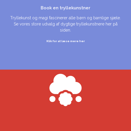
Book en tryllekunstner
Tryllekunst og magi fascinerer alle børn og barnlige sjæle.
Se vores store udvalg af dygtige tryllekunstnere her på
siden.
Klik for at læse mere her