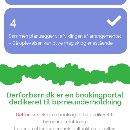
4
Sammen planlægger vi afviklingen af arrangementet
– Så oplevelsen kan blive magisk og enestående.
Derforbørn.dk er en bookingportal
dedikeret til børneunderholdning
Detforbørn.dk
er en bookingportal dedikeret til
børneunderholdning.
Leder du efter børnemusik, ballonklovne, trylleri,