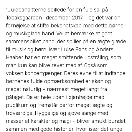
”Julebanditterne spillede for en fuld sal på
Tobaksgaarden i december 2017 – og det var en
fornøjelse at stifte bekendtskab med dette børne-
og musikglade band. Vel at bemærke et godt
sammenspillet band, der spiller på en ægte glæde
til musik og børn. Især Luise Føns og Anders
Haaber har en meget smittende udstråling, som
man kun kan blive revet med af. Også som
voksen koncertgænger. Deres evne til at indfange
børnenes fulde opmærksomhed er skøn og
meget naturlig – nærmest meget langt fra
påtaget. De er hele tiden i øjenhøjde med
publikum og fremstår derfor meget ægte og
troværdige. Hyggelige og sjove sange med
masser af karakter og magi – bliver smukt bundet
sammen med gode historier, hvor især det unge