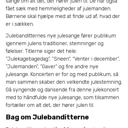
sange om alt det, der hører julen til. De har også
fået sæk med hemmeligheder af julemanden.
Børnene skal hjælpe med at finde ud af, hvad der
er i sækken.
Julebanditternes nye julesange fører publikum
igennem julens traditioner, stemninger og
følelser. Titlerne siger det hele:
”Julekagebagedag”, ”Sneen”, ”Venter i december”,
”Julemanden”, ”Gaver” og fire andre nye
julesange. Koncerten er for og med publikum, så
man sammen skaber den velkendte julestemning.
Gå syngende og dansende fra denne julekoncert
med to håndfulde nye julesange, som tilsammen
fortæller om alt det, der hører julen til.
Bag om Julebanditterne