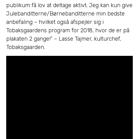
publikum få lov at deltage aktivt. Jeg kan kun give
Julebanditterne/Børnebanditterne min bedste
anbefaling – hvilket også afspejler sig i
Tobaksgaardens program for 2018, hvor de er på
plakaten 2 gange!” – Lasse Tajmer, kulturchef,
Tobaksgaarden.