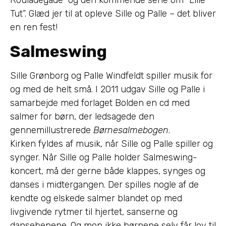
Rouladegade” og den kommende serie om “Lille
Tut”. Glæd jer til at opleve Sille og Palle – det bliver
en ren fest!
Salmeswing
Sille Grønborg og Palle Windfeldt spiller musik for
og med de helt små. I 2011 udgav Sille og Palle i
samarbejde med forlaget Bolden en cd med
salmer for børn, der ledsagede den
gennemillustrerede
Børnesalmebogen
.
Kirken fyldes af musik, når Sille og Palle spiller og
synger. Når Sille og Palle holder Salmeswing-
koncert, må der gerne både klappes, synges og
danses i midtergangen. Der spilles nogle af de
kendte og elskede salmer blandet op med
livgivende rytmer til hjertet, sanserne og
dansebenene. Og mon ikke børnene selv får lov til