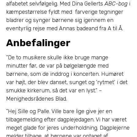
alfabetet selvfølgelig. Med Dina Gellerts
ABC-bog
i
kæmpestørrelse fyldt med farverige tegninger
bladrer og synger børnene sig igennem en
eventyrlig rejse med Annas badeand fra A til Å.
Anbefalinger
”De to musikere skulle ikke bruge mange
minutter før, de var på bølgelængde med
børnene, som de inddrog i koncerten. Humøret
var højt, der blev danset, sunget og ’rytmet’ i det
smukke kirkerum, så det var en lyst.” –
Menighedsrådenes Blad.
”Hej Sille og Palle. Ville bare lige give jer en
tilbagemelding efter dagplejedagen. Vi har været
meget glade for jeres underholdning. Dagplejerne
melder tilbage, at børnene var optaget af