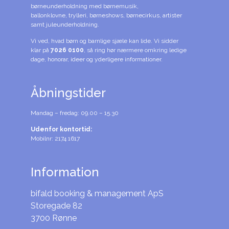
børneunderholdning med børnemusik,
ballonklovne, trylleri, børneshows, børnecirkus, artister
samt juleunderholdning.
Vi ved, hvad børn og barnlige sjæle kan lide. Vi sidder
klar på
7026 0100
, så ring hør nærmere omkring ledige
dage, honorar, ideer og yderligere informationer.
Åbningstider
Mandag – fredag: 09.00 – 15.30
Udenfor kontortid:
Mobilnr: 2174 1617
Information
bifald booking & management ApS
Storegade 82
3700 Rønne